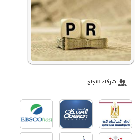
المزيد
EPRA تشارك في ورشة " الدوريات العلمية مفتوحة
شركاء النجاح
المصدر " بأكاديمية البحث العلمي
تاريخ النشر :
06/03/2018
شارك الدكتور حاتم محمد عاطف مؤسس مجلة بحوث
العلاقات العامة الشرق الأوسط ورئيس مجلس إدارتها ممثلا
عن هيئة تحرير المجلة
المزيد