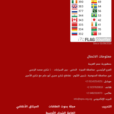
الموت يغيب كبير مؤسسي المصرية للعلاقات العامة
تاريخ النشر :
09/04/2018
فقد مجتمع العلاقات العامة في مصر أمس أحد أبرز
الشخصيات التي أثرت العمل العام والمجتمع المدني
Since 01/09/2016
المزيد
معلومات الاتصال
جمهورية مصر العربية
الفرع الرئيسي: محافظة الجيزة - الدقي - بين السرايات - 1 شارع محمد الزغبي
فرع محافظة المنوفية: شبين الكوم - تقاطع شارع صبري أبو علم مع شارع الأمين
موبايل: 01141514151 2+
هاتف : 0237620818 2+
فاكس: 0482310073 2+
البريد الإلكتروني: info@epra.org.eg
التدريب
مجلة بحوث العلاقات
الميثاق الأخلاقي
الجمعية المصرية للعلاقات العامة (EPRA) تدين
العامة الشرق الأوسط