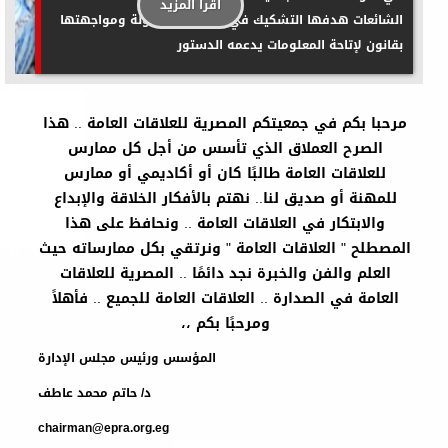
اقرا المزيد
الشائعات هدفها التشكيك في مؤسسات الدولة ومواجهتها
بقانون لإتاحة المعلومات يدعمه الدستور
مرحبا بكم في جمعيتكم المصرية للعلاقات العامة .. هذا
الصرح العملاق الذي تأسس من أجل كل ممارس
للعلاقات العامة طالبًا كان أو أكاديمي أو ممارس
للمهنة أو صديق لنا.. نهتم بالأفكار الخلاقة والإبداع
والابتكار في العلاقات العامة .. ونحافظ على هذا
المصطلح " العلاقات العامة " ونرتقي بكل ممارساته حيث
العلم والفن والخبرة نجد دائمًا .. المصرية للعلاقات
العامة في الصدارة .. العلاقات العامة للجميع .. فأهلاً
ومرحبًا بكم ،،
المؤسس ورئيس مجلس الإدارة
د/ حاتم محمد عاطف
chairman@epra.org.eg