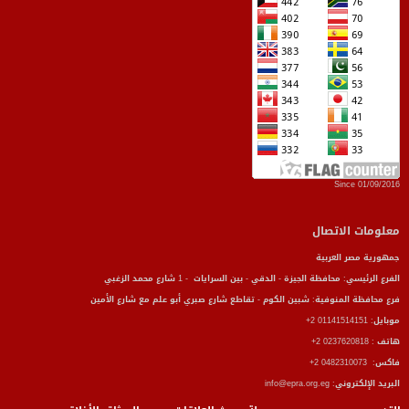
Since 01/09/2016
معلومات الاتصال
جمهورية مصر العربية
الفرع الرئيسي: محافظة الجيزة - الدقي - بين السرايات - 1 شارع محمد الزغبي
فرع محافظة المنوفية: شبين الكوم - تقاطع شارع صبري أبو علم مع شارع الأمين
موبايل: 01141514151 2+
هاتف : 0237620818 2+
فاكس: 0482310073 2+
البريد الإلكتروني: info@epra.org.eg