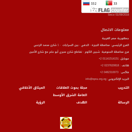
Since 01/09/2016
معلومات الاتصال
جمهورية مصر العربية
الفرع الرئيسي: محافظة الجيزة - الدقي - بين السرايات - 1 شارع محمد الزغبي
فرع محافظة المنوفية: شبين الكوم - تقاطع شارع صبري أبو علم مع شارع الأمين
موبايل: 01141514151 2+
هاتف : 0237620818 2+
فاكس: 0482310073 2+
البريد الإلكتروني: info@epra.org.eg
التدريب
مجلة بحوث العلاقات
الميثاق الأخلاقي
العامة الشرق الأوسط
الرسالة
الهدف
الرؤية